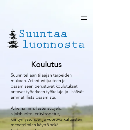
Koulutus
Suunnitellaan tilaajan tarpeiden
mukaan. Asiantuntijuuteen ja
osaamiseen perustuvat koulutukset
antavat työarkeen työkaluja ja lisäävät
ammatillista osaamista.
Aiheina mm. lastensuojelu,
sijaishuolto, erityisopetus,
kiintymyssuhde- ja vuorovaikutteisten
menetelmien käyttö sekä