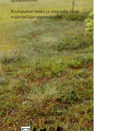
työhyvinvointi.
Koulutusten kesto ja aika sekä hinta
määritellään sopimuksella.
puh.
050 359
8865