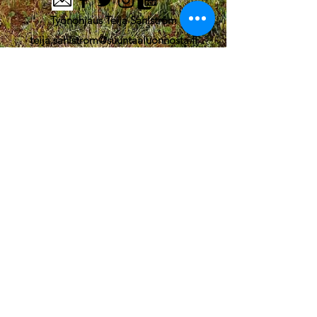
Työnohjaus Teija Sahlström
teija.sahlstrom@suuntaaluonnosta.fi
Y-tunnus
3150188-7
Ristiniementie 16, Espoo
©2026 Suuntaa luonnosta